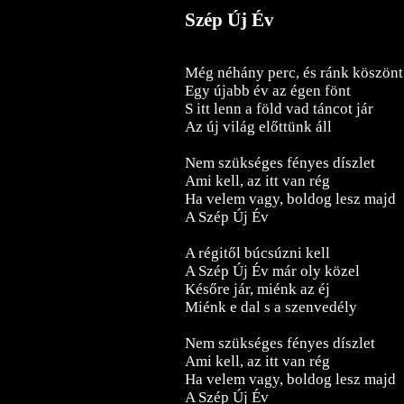
Szép Új Év
Még néhány perc, és ránk köszönt
Egy újabb év az égen fönt
S itt lenn a föld vad táncot jár
Az új világ előttünk áll
Nem szükséges fényes díszlet
Ami kell, az itt van rég
Ha velem vagy, boldog lesz majd
A Szép Új Év
A régitől búcsúzni kell
A Szép Új Év már oly közel
Későre jár, miénk az éj
Miénk e dal s a szenvedély
Nem szükséges fényes díszlet
Ami kell, az itt van rég
Ha velem vagy, boldog lesz majd
A Szép Új Év