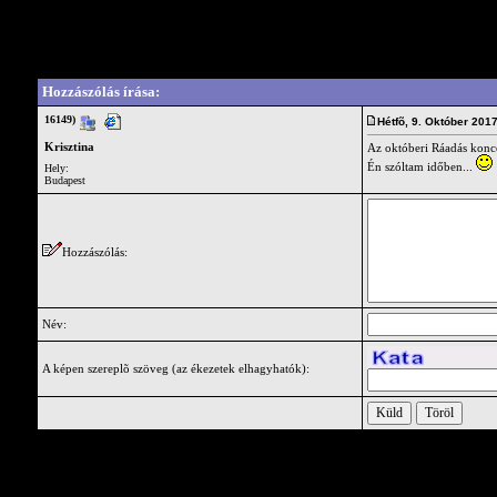
Vendégkönyv
Write a comment for this guestbook entry.
Hozzászólás írása:
16149)
Hétfõ, 9. Október 20
Krisztina
Az októberi Ráadás konce
Én szóltam időben...
Hely:
Budapest
Hozzászólás:
Név:
A képen szereplõ szöveg (az ékezetek elhagyhatók):