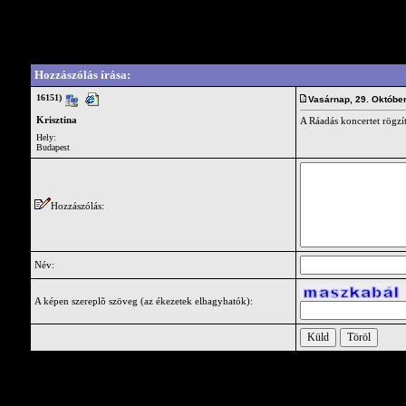
Vendégkönyv
Write a comment for this guestbook entry.
Hozzászólás írása:
16151)
Vasárnap, 29. Októbe
Krisztina
A Ráadás koncertet rögzí
Hely:
Budapest
Hozzászólás:
Név:
A képen szereplõ szöveg (az ékezetek elhagyhatók):