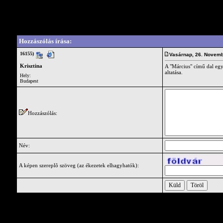
Vendégkönyv
Write a comment for this guestbook entry.
Hozzászólás írása:
16155)
Vasárnap, 26. Novem
Krisztina
A "Március" című dal egy 
altatása.
Hely:
Budapest
Hozzászólás:
Név:
A képen szereplõ szöveg (az ékezetek elhagyhatók):