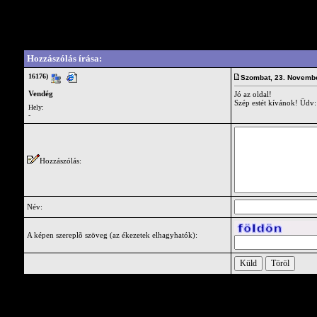
Vendégkönyv
Write a comment for this guestbook entry.
Hozzászólás írása:
16176)
Szombat, 23. Novemb
Vendég
Jó az oldal!
Szép estét kívánok! Üdv
Hely:
-
Hozzászólás:
Név:
A képen szereplõ szöveg (az ékezetek elhagyhatók):