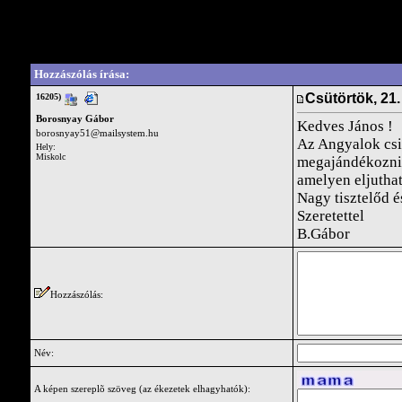
Vendégkönyv
Write a comment for this guestbook entry.
Hozzászólás írása:
Csütörtök, 21
16205)
Borosnyay Gábor
Kedves János !
borosnyay51@mailsystem.hu
Az Angyalok csil
Hely:
Miskolc
megajándékozni 
amelyen eljutha
Nagy tisztelőd é
Szeretettel
B.Gábor
Hozzászólás:
Név:
A képen szereplõ szöveg (az ékezetek elhagyhatók):