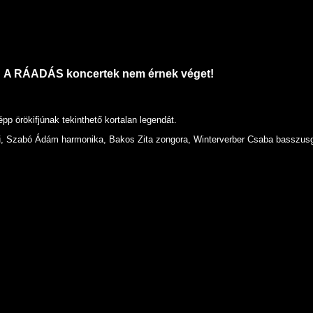
A RÁADÁS koncertek nem érnek véget!
pp örökifjúnak tekinthető kortalan legendát.
egedű, Szabó Ádám harmonika, Bakos Zita zongora, Winterverber Csaba basszu