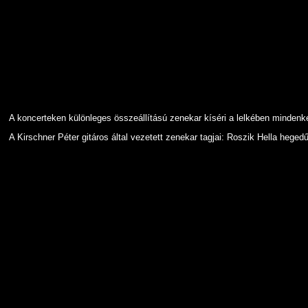
A koncerteken különleges összeállítású zenekar kíséri a lelkében mindenké
A Kirschner Péter gitáros által vezetett zenekar tagjai: Roszik Hella h