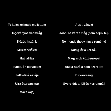
Te itt leszel majd mellettem
A zeti zászló
Ingoványos vad világ
Jobb, ha vársz még (nem adjuk fel)
Közös hazánk
Ne mondd (hogy nincs remény)
Mi lett belőled
Addig jár a korsó...
Hajnali láz
Magyarok közt európai
Tudod, én ott voltam
Akit a hazája nem szeretett
Felföldiné estéje
Birkaország
Újra ősz van már
Gyere édes, jöjj és korrumpálj
Macskajaj