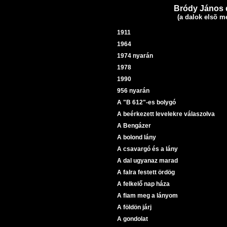
Bródy János 
(a dalok elsõ m
1911
1964
1974 nyarán
1978
1990
956 nyarán
A "B 612"-es bolygó
A beérkezett levelekre válaszolva
A Bengázer
A bolond lány
A csavargó és a lány
A dal ugyanaz marad
A falra festett ördög
A felkelő nap háza
A fiam meg a lányom
A földön járj
A gondolat