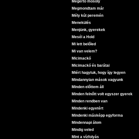
Megértő mosoly
Megmondtam már
Mély kút peremén
Menekülés
Menjünk, gyerekek
Mesél a Hold
Mi lett belőled
Mi van velem?
Micimackó
Micimackó és barátai
Miért hagytuk, hogy így legyen
Mindannyian mások vagyunk
Minden előttem áll
Minden felnőtt volt egyszer gyerek
Minden rendben van
Mindenki egyetért
Mindenki másképp egyforma
Mindennapi álom
Mindig veled
Mint a vízfolyás