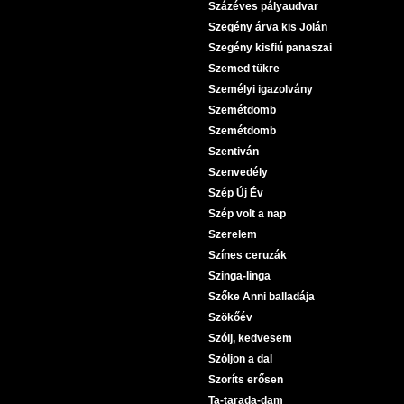
Százéves pályaudvar
Szegény árva kis Jolán
Szegény kisfiú panaszai
Szemed tükre
Személyi igazolvány
Szemétdomb
Szemétdomb
Szentiván
Szenvedély
Szép Új Év
Szép volt a nap
Szerelem
Színes ceruzák
Szinga-linga
Szőke Anni balladája
Szökőév
Szólj, kedvesem
Szóljon a dal
Szoríts erősen
Ta-tarada-dam