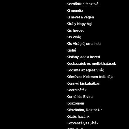
Kezdődik a fesztivál
Ki mondta
Ki nevet a végén
Király Nagy Ági
Kis herceg
Kis virág
Kis Virág új útra indul
Kisfiú
Kislány, add a kezed
Kockázatok és mellékhatások
Kocsma az egész világ
Kőműves Kelemen balladája
Könnyű kiskabátban
Koordináták
Kornél és Elvira
Köszönöm
Köszönöm, Doktor Úr
Közös hazánk
Közveszélyes játék