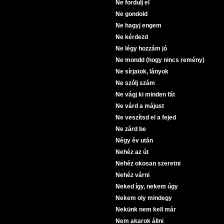
Ne fordulj el
Ne gondold
Ne hagyj engem
Ne kérdezd
Ne légy hozzám jó
Ne mondd (hogy nincs remény)
Ne sírjatok, lányok
Ne szólj szám
Ne vágj ki minden fát
Ne várd a májust
Ne veszítsd el a fejed
Ne zárd be
Négy év után
Nehéz az út
Nehéz okosan szeretni
Nehéz várni
Neked így, nekem úgy
Nekem oly mindegy
Nekünk nem kell már
Nem akarok állni