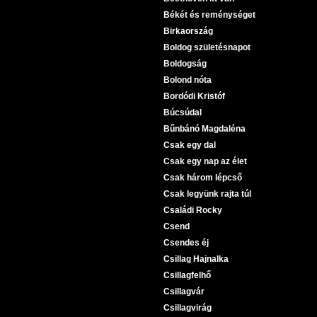
Békét és reménységet
Birkaország
Boldog születésnapot
Boldogság
Bolond nóta
Bordódi Kristóf
Búcsúdal
Bűnbánó Magdaléna
Csak egy dal
Csak egy nap az élet
Csak három lépcső
Csak legyünk rajta túl
Családi Rocky
Csend
Csendes éj
Csillag Hajnalka
Csillagfelhő
Csillagvár
Csillagvirág