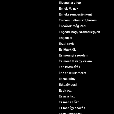
Elvonult a vihar
Emlék M.-nek
Emlékszem, esténként
Én nem tudtam azt, kérem
Én várok még Rád
Engedd, hogy szabad legyek
Engedj el
Erzsi szvit
És jöttek ők
És mennyi szerelem
És most itt vagy velem
Esti közvetítés
Ész és lelkiismeret
Északi fény
Étkezőkocsi
Évek óta
Ez az a ház
Ez már az ősz
Ez már így szokás