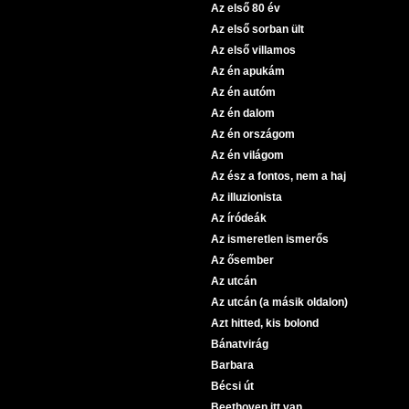
Az első 80 év
Az első sorban ült
Az első villamos
Az én apukám
Az én autóm
Az én dalom
Az én országom
Az én világom
Az ész a fontos, nem a haj
Az illuzionista
Az íródeák
Az ismeretlen ismerős
Az ősember
Az utcán
Az utcán (a másik oldalon)
Azt hitted, kis bolond
Bánatvirág
Barbara
Bécsi út
Beethoven itt van