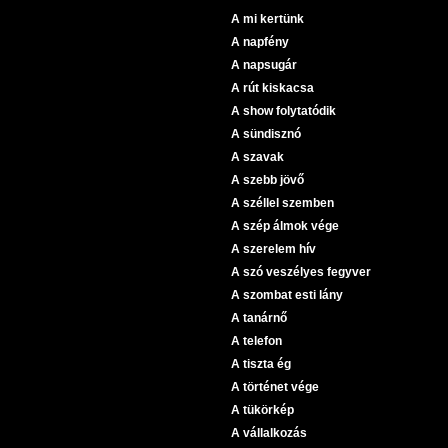
A mi kertünk
A napfény
A napsugár
A rút kiskacsa
A show folytatódik
A sündisznó
A szavak
A szebb jövő
A széllel szemben
A szép álmok vége
A szerelem hív
A szó veszélyes fegyver
A szombat esti lány
A tanárnő
A telefon
A tiszta ég
A történet vége
A tükörkép
A vállalkozás