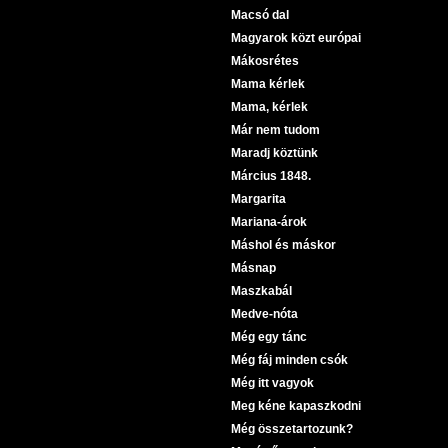
Macsó dal
Magyarok közt európai
Mákosrétes
Mama kérlek
Mama, kérlek
Már nem tudom
Maradj köztünk
Március 1848.
Margarita
Mariana-árok
Máshol és máskor
Másnap
Maszkabál
Medve-nóta
Még egy tánc
Még fáj minden csók
Még itt vagyok
Meg kéne kapaszkodni
Még összetartozunk?