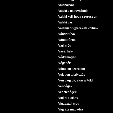
Valahol vár
Valaki a nagyvilágból
Valaki kell, hogy szeressen
Valaki vár
Valamikor gyerekek voltunk
Vándor Éva
Vándorének
Várj még
Vásárhely
Védd magad
Véget ért
Végtelen szerelem
Véletlen találkozás
Vén vagyok, akár a Föld
Vendégek
Veszteségek
Vidéki kislány
Vigasztalj meg
Vigyázz magadra