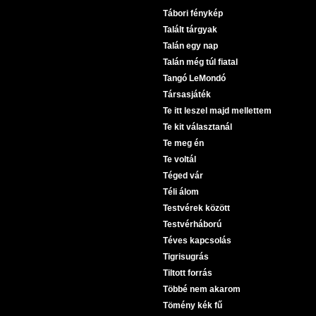
Tábori fénykép
Talált tárgyak
Talán egy nap
Talán még túl fiatal
Tangó LeMondó
Társasjáték
Te itt leszel majd mellettem
Te kit választanál
Te meg én
Te voltál
Téged vár
Téli álom
Testvérek között
Testvérháború
Téves kapcsolás
Tigrisugrás
Tiltott forrás
Többé nem akarom
Tömény kék fű