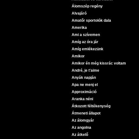
Álomszép regény
Alvajáró
Amatőr sportolók dala
Amerika
Ami a szívemen
Amíg az óra jár
Amíg emlékezünk
Amikor
Amikor én még kissrác voltam
André, je t'aime
Anyák napján
Apa ne menj el
Approximáció
Aranka néni
Átkozott féltékenység
Átmeneti állapot
Az álomgyár
Az angolna
Az átkelő