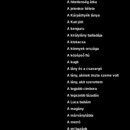
A hitetlenség átka
A jelenkor ítélete
A Kárpáthyék lánya
A Kati jött
A kenguru
A királylány balladája
A kiskacsa
A könnyek országa
A középső fiú
A kugli
A lány és a csavargó
A lány, akinek tiszta szeme volt
A lány, akit szerettem
A legjobb cimbora
A legszebb lázadás
A Luca babám
A magány
A márványtábla
A metró
A mi hazánk