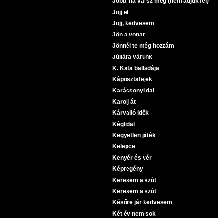
Jobb, ha vársz még (nem adjuk fel)
Jöjj el
Jöjj, kedvesem
Jön a vonat
Jönnél te még hozzám
Júliára várunk
K. Kata balladája
Káposztafejek
Karácsonyi dal
Karolj át
Kárvalló idők
Kéglidal
Kegyetlen játék
Kelepce
Kenyér és vér
Képregény
Keresem a szót
Keresem a szót
Későre jár kedvesem
Két év nem sok