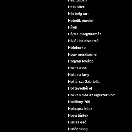
Hej, tulipán
Helikoffer
Hét évig tart
Hetedik emelet
Hírek
Hívd a magymamát
Hívjál, ha elvesztél
Hófehérke
Hogy mondjam el
Hogyan tovább
Hol az a dal
Hol az a lány
Hol jársz, Gabriella
Hol tévedtél el
Hol van már az egyszer volt
Holdfény ?69
Holnapra kész
Hová tűntek
Hull az eső
Hullócsillag