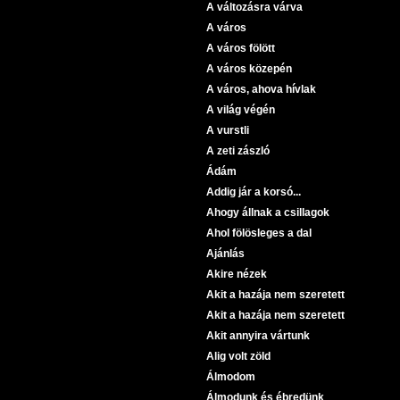
A változásra várva
A város
A város fölött
A város közepén
A város, ahova hívlak
A világ végén
A vurstli
A zeti zászló
Ádám
Addig jár a korsó...
Ahogy állnak a csillagok
Ahol fölösleges a dal
Ajánlás
Akire nézek
Akit a hazája nem szeretett
Akit a hazája nem szeretett
Akit annyira vártunk
Alig volt zöld
Álmodom
Álmodunk és ébredünk