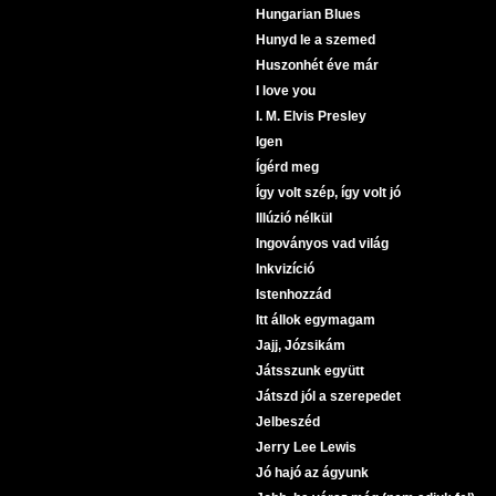
Hungarian Blues
Hunyd le a szemed
Huszonhét éve már
I love you
I. M. Elvis Presley
Igen
Ígérd meg
Így volt szép, így volt jó
Illúzió nélkül
Ingoványos vad világ
Inkvizíció
Istenhozzád
Itt állok egymagam
Jajj, Józsikám
Játsszunk együtt
Játszd jól a szerepedet
Jelbeszéd
Jerry Lee Lewis
Jó hajó az ágyunk