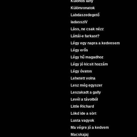
Különös lány
Különvonatok
Labdaszedegető
ladassziV
Láss, ne csak nézz
Láttál-e farkast?
Légy egy napra a kedvesem
Légy erős
Légy hű magadhoz
Légy jó kicsit hozzám
Légy óvatos
Lehetett volna
Lesz még egyszer
Leszakadt a gally
Levél a távolból
Little Richard
Lökd ide a sört
Lusta vagyok
Ma végre jó a kedvem
Macskajaj