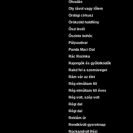
Olvadás
Oly távol vagy tőlem
Ördögi cirkusz
Örökzöld holdfény
Őszi levél
Őszinte bohóc
Pályaudvar
Panda Maci Dal
Rác Rozinka
Rajongók és gyűlölködők
Rakd fel a szemüveget
Rám vár az élet
Rég elmúltam 60
Rég elmúltam 60 éves
Rég volt, szép volt
Régi dal
Régi dal
Reklám úr
Rendkívüli gyereknap
Rockandroll Rézi