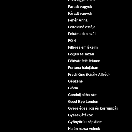
Ezek ugyanazok
Fáradt vagyok
Fáradt vagyok
Fehér Anna
Felföldiné estéje
Feltámadt a szél
FG-4
Filléres emlékeim
Fogjuk fel lazán
Földvár felé félúton
Fortuna hálójában
Frédi King (Király Alfréd)
Gépzene
Glória
Gondolj néha rám
Good-Bye London
Gyere édes, jöjj és korrumpálj
Gyerekjátékok
Gyönyörű szép álom
Ha én rózsa volnék