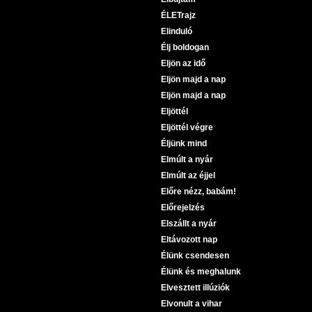
ÉLETrajz
Elinduló
Élj boldogan
Eljön az idő
Eljön majd a nap
Eljön majd a nap
Eljöttél
Eljöttél végre
Éljünk mind
Elmúlt a nyár
Elmúlt az éjjel
Előre nézz, babám!
Előrejelzés
Elszállt a nyár
Eltávozott nap
Élünk csendesen
Élünk és meghalunk
Elvesztett illúziók
Elvonult a vihar