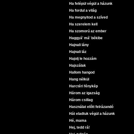
Ha felépül végül a házunk
Ha fordul a világ
Ha megnyitod a szíved
Ha szerelem kell
Ha szomorú az ember
Haggyá' má' békibe
Hajnali lány
Hajnali láz
Hajolj le hozzám
Hajszálak
Hallom hangod
Hang nélkül
Harctéri fénykép
Három az igazság
Három csillag
Használat előtt felrázandó
Hát eladtuk végül a házunk
Hé, mama
Hej, tedd rá!