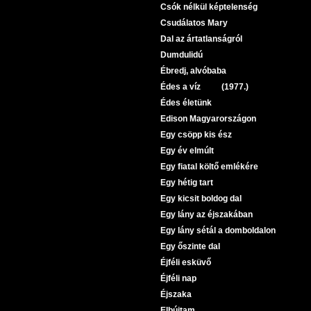
Csók nélkül képtelenség
Csudálatos Mary
Dal az ártatlanságról
Dumdulidú
Ébredj, alvóbaba
Édes a víz (1977.)
Édes életünk
Edison Magyarországon
Egy csöpp kis ész
Egy év elmúlt
Egy fiatal költő emlékére
Egy hétig tart
Egy kicsit boldog dal
Egy lány az éjszakában
Egy lány sétál a domboldalon
Egy őszinte dal
Éjféli esküvő
Éjféli nap
Éjszaka
Elbújtam