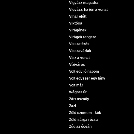
Vigyázz magadra
Vigyázz, ha jön a vonat
Vihar előtt
Viktória
Virágének
Virágok tengere
Visszatérés
Visszavárlak
Visz a vonat
Víziváros
Volt egy jó napom
Volt egyszer egy lány
Volt már
Wágner úr
Zárt osztály
Zazi
Zöld szemem - kék
Zöld-sárga rózsa
Zúg az óceán